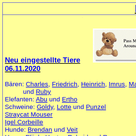
Neu eingestellte Tiere
06.11.2020
Bären:
Charles
,
Friedrich
,
Heinrich
,
Imrus
,
Ma
und
Ruby
Elefanten:
Abu
und
Ertho
Schweine:
Goldy
,
Lotte
und
Punzel
Straycat Mouser
Igel Corbeille
Hunde:
Brendan
und
Veit