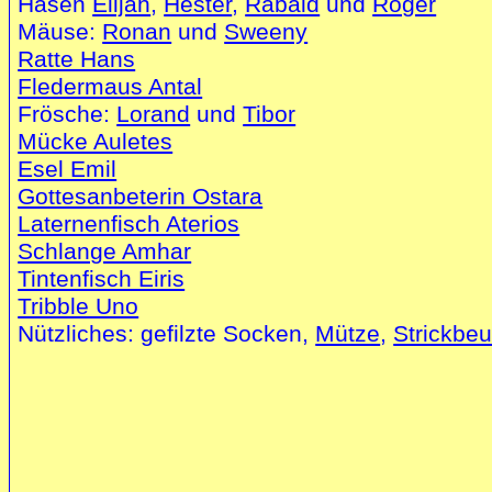
Hasen
Elijah
,
Hester
,
Rabaid
und
Roger
Mäuse:
Ronan
und
Sweeny
Ratte Hans
Fledermaus Antal
Frösche:
Lorand
und
Tibor
Mücke Auletes
Esel Emil
Gottesanbeterin Ostara
Laternenfisch Aterios
Schlange Amhar
Tintenfisch Eiris
Tribble Uno
Nützliches: gefilzte Socken,
Mütze
,
Strickbeu